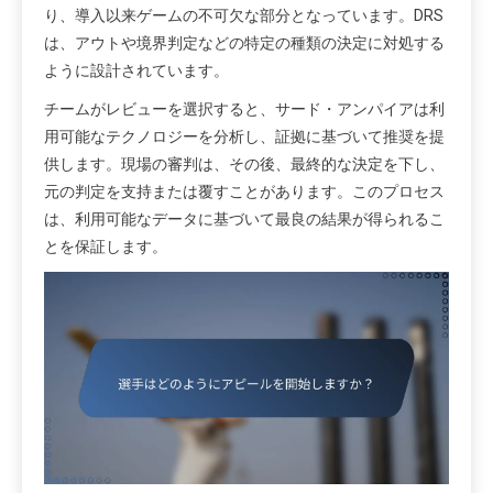
り、導入以来ゲームの不可欠な部分となっています。DRS
は、アウトや境界判定などの特定の種類の決定に対処する
ように設計されています。
チームがレビューを選択すると、サード・アンパイアは利
用可能なテクノロジーを分析し、証拠に基づいて推奨を提
供します。現場の審判は、その後、最終的な決定を下し、
元の判定を支持または覆すことがあります。このプロセス
は、利用可能なデータに基づいて最良の結果が得られるこ
とを保証します。