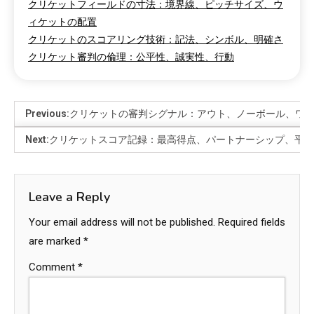
クリケットフィールドの寸法：境界線、ピッチサイズ、ウ
ィケットの配置
クリケットのスコアリング技術：記法、シンボル、明確さ
クリケット審判の倫理：公平性、誠実性、行動
Previous:
クリケットの審判シグナル：アウト、ノーボール、ワ
Next:
クリケットスコア記録：最高得点、パートナーシップ、平均
Leave a Reply
Your email address will not be published.
Required fields
are marked
*
Comment
*