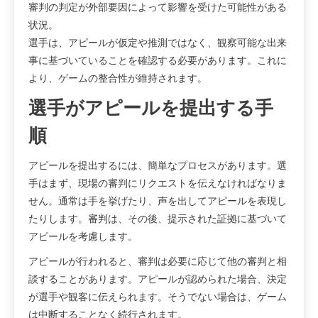
審判の判定が外部要因によって影響を受けた可能性がある
状況。
選手は、アピールが仮定や推測ではなく、観察可能な出来
事に基づいていることを確認する必要があります。これに
より、ゲームの整合性が維持されます。
選手がアピールを提出する手
順
アピールを提出するには、簡単なプロセスがあります。選
手はまず、現場の審判にリクエストを伝えなければなりま
せん。通常は手を挙げたり、声を出してアピールを表現し
たりします。審判は、その後、提示された証拠に基づいて
アピールを考慮します。
アピールが行われると、審判は必要に応じて他の審判と相
談することがあります。アピールが認められた場合、決定
が選手や観客に伝えられます。そうでない場合は、ゲーム
は中断することなく続行されます。