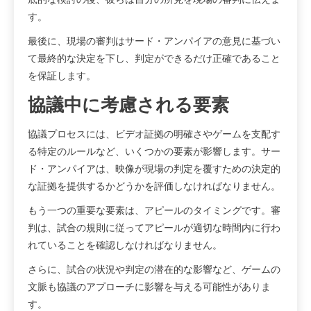
す。
最後に、現場の審判はサード・アンパイアの意見に基づい
て最終的な決定を下し、判定ができるだけ正確であること
を保証します。
協議中に考慮される要素
協議プロセスには、ビデオ証拠の明確さやゲームを支配す
る特定のルールなど、いくつかの要素が影響します。サー
ド・アンパイアは、映像が現場の判定を覆すための決定的
な証拠を提供するかどうかを評価しなければなりません。
もう一つの重要な要素は、アピールのタイミングです。審
判は、試合の規則に従ってアピールが適切な時間内に行わ
れていることを確認しなければなりません。
さらに、試合の状況や判定の潜在的な影響など、ゲームの
文脈も協議のアプローチに影響を与える可能性がありま
す。