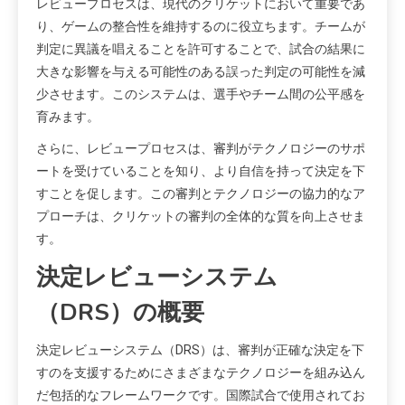
レビュープロセスは、現代のクリケットにおいて重要であ
り、ゲームの整合性を維持するのに役立ちます。チームが
判定に異議を唱えることを許可することで、試合の結果に
大きな影響を与える可能性のある誤った判定の可能性を減
少させます。このシステムは、選手やチーム間の公平感を
育みます。
さらに、レビュープロセスは、審判がテクノロジーのサポ
ートを受けていることを知り、より自信を持って決定を下
すことを促します。この審判とテクノロジーの協力的なア
プローチは、クリケットの審判の全体的な質を向上させま
す。
決定レビューシステム
（DRS）の概要
決定レビューシステム（DRS）は、審判が正確な決定を下
すのを支援するためにさまざまなテクノロジーを組み込ん
だ包括的なフレームワークです。国際試合で使用されてお