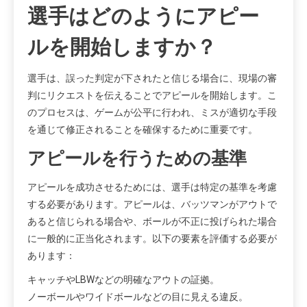
選手はどのようにアピー
ルを開始しますか？
選手は、誤った判定が下されたと信じる場合に、現場の審
判にリクエストを伝えることでアピールを開始します。こ
のプロセスは、ゲームが公平に行われ、ミスが適切な手段
を通じて修正されることを確保するために重要です。
アピールを行うための基準
アピールを成功させるためには、選手は特定の基準を考慮
する必要があります。アピールは、バッツマンがアウトで
あると信じられる場合や、ボールが不正に投げられた場合
に一般的に正当化されます。以下の要素を評価する必要が
あります：
キャッチやLBWなどの明確なアウトの証拠。
ノーボールやワイドボールなどの目に見える違反。