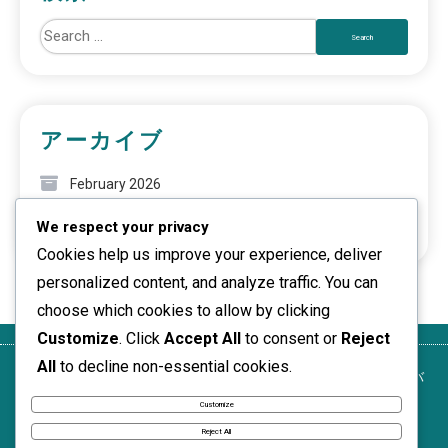
アーカイブ
February 2026
We respect your privacy
January 2026
Cookies help us improve your experience, deliver
personalized content, and analyze traffic. You can
choose which cookies to allow by clicking
Customize
. Click
Accept All
to consent or
Reject
All
to decline non-essential cookies.
利用条
クッキーポリ
お問い合わ
私たちは誰
あなたのプライバ
件
シー
せ
か
シー
Customize
News Express © 2026. All Rights Reserved.
Reject All