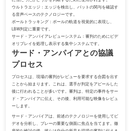
ウルトラエッジ：エッジを検出し、バットの関与を確認す
る音声ベースのテクノロジーです。
ボールトラッキング：ボールの軌道を視覚的に表現し、
LBW判定に重要です。
サード・アンパイアレビューシステム：審判のためにビデ
オリプレイを処理し表示する集中システムです。
サード・アンパイアとの協議
プロセス
プロセスは、現場の審判がレビューを要求する合図を出す
ことから始まります。これは、選手が判定をアピールした
後に行われることが多いです。審判は、特定の事件をサー
ド・アンパイアに伝え、その後、利用可能な映像をレビュ
ーします。
サード・アンパイアは、前述のテクノロジーを使用してビ
デオを分析し、プレーの重要な側面に焦点を当てます。徹
底的な検討の後、彼らは自分の所見を現場の審判に伝えま