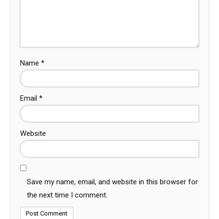
Name
*
Email
*
Website
Save my name, email, and website in this browser for
the next time I comment.