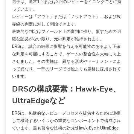
選手は、通常1回または2回のレビューをイニングごとに持
っています。
レビューは「アウト」または「ノットアウト」、および境
界線の判定に対して開始できます。
最終的な判定はフィールド上の審判に残り、覆すための明
確な証拠がない限り、元の判定が維持されます。
DRSは、試合の結果に影響を与える可能性のあるより正確
な判定を可能にすることで、ゲームの整合性を大幅に向上
させました。その実施は、異なる形式やトーナメントによ
って異なり、一部のリーグでは他よりも厳格に採用されて
います。
DRSの構成要素：Hawk-Eye、
UltraEdgeなど
DRSは、包括的なレビュープロセスを提供するために連携
して機能するいくつかの重要なコンポーネントで構成され
ています。最も著名な技術の2つはHawk-EyeとUltraEdge