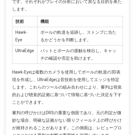
です。それぞれがプレイの分析において異なる目的を果た
します。
技術
機能
Hawk-
ボールの軌道を追跡し、ストンプに当た
Eye
るかどうかを判断します。
UltraEdge
バットとボールの接触を検出し、キャッ
チの確認や否定を助けます。
Hawk-Eyeは複数のカメラを使用してボールの軌道の3D表
現を作成し、UltraEdgeは音技術を使用してエッジを特定
します。これらのツールの組み合わせにより、審判は視覚
的および聴覚的証拠に基づいて情報に基づいた決定を下す
ことができます。
審判の呼びかけはDRSの重要な側面であり、元の判定が微
妙な場合、明確な証拠がない限りフィールド上の呼びかけ
が維持されることがあります。この側面は、レビュープロ