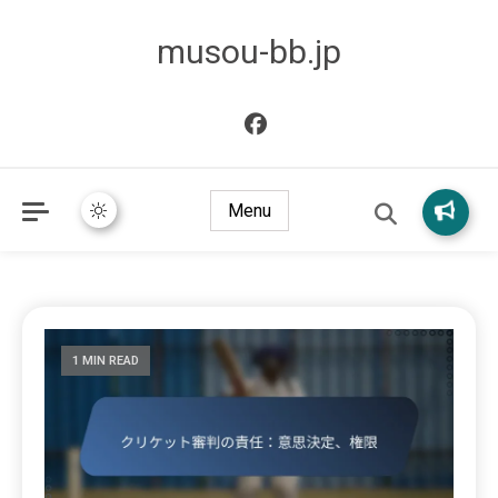
musou-bb.jp
Menu
1 MIN READ