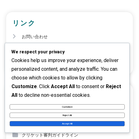
リンク
お問い合わせ
私たちは誰か
We respect your privacy
Cookies help us improve your experience, deliver
すべての投稿
personalized content, and analyze traffic. You can
choose which cookies to allow by clicking
Customize
. Click
Accept All
to consent or
Reject
カテゴリ
All
to decline non-essential cookies.
Customize
クリケットのゲームルール
Reject All
クリケットスコアリングシステム
Accept All
クリケット審判ガイドライン