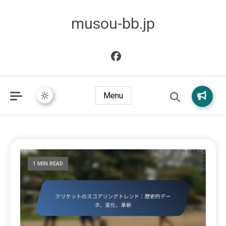
musou-bb.jp
Menu
1 MIN READ